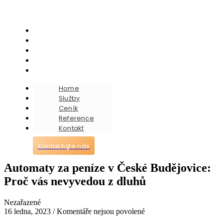
Home
Služby
Ceník
Reference
Kontakt
Home
Služby
Ceník
Reference
Kontakt
Kontaktujte nás
Automaty za peníze v České Budějovice:
Proč vás nevyvedou z dluhů
Nezařazené
u
16 ledna, 2023
/
Komentáře nejsou povolené
textu