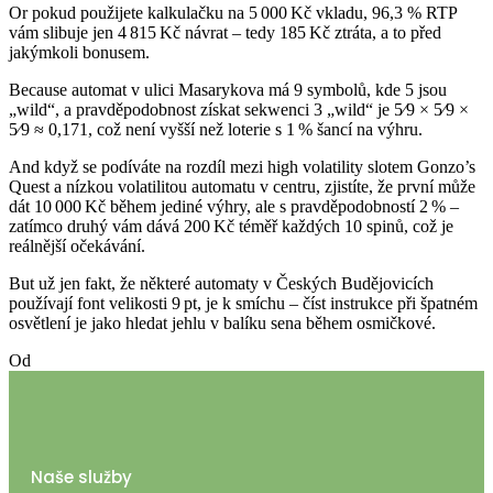
Or pokud použijete kalkulačku na 5 000 Kč vkladu, 96,3 % RTP
vám slibuje jen 4 815 Kč návrat – tedy 185 Kč ztráta, a to před
jakýmkoli bonusem.
Because automat v ulici Masarykova má 9 symbolů, kde 5 jsou
„wild“, a pravděpodobnost získat sekwenci 3 „wild“ je 5⁄9 × 5⁄9 ×
5⁄9 ≈ 0,171, což není vyšší než loterie s 1 % šancí na výhru.
And když se podíváte na rozdíl mezi high volatility slotem Gonzo’s
Quest a nízkou volatilitou automatu v centru, zjistíte, že první může
dát 10 000 Kč během jediné výhry, ale s pravděpodobností 2 % –
zatímco druhý vám dává 200 Kč téměř každých 10 spinů, což je
reálnější očekávání.
But už jen fakt, že některé automaty v Českých Budějovicích
používají font velikosti 9 pt, je k smíchu – číst instrukce při špatném
osvětlení je jako hledat jehlu v balíku sena během osmičkové.
Od
Naše služby