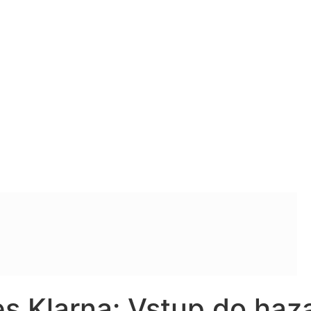
s Klarna: Vstup do haza