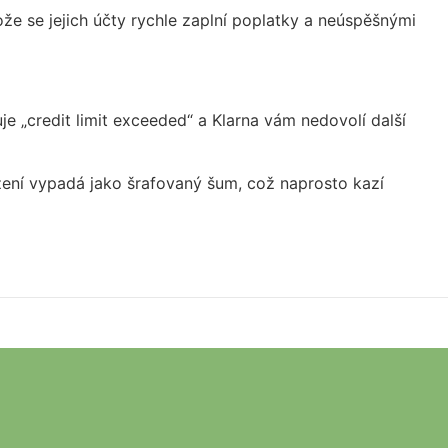
tože se jejich účty rychle zaplní poplatky a neúspěšnými
e „credit limit exceeded“ a Klarna vám nedovolí další
lížení vypadá jako šrafovaný šum, což naprosto kazí