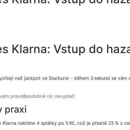
vem Automaty za peníze přes Klarna: Vstup do hazardu, kter
s Klarna: Vstup do haza
 rychleji než jackpot ve Starburst – během 3 sekund se vám o
se vám pravděpodobně nic nevyplatí
v praxi
m Klarna nabídne 4 splátky po 5 Kč, což je přesně 25 % z c