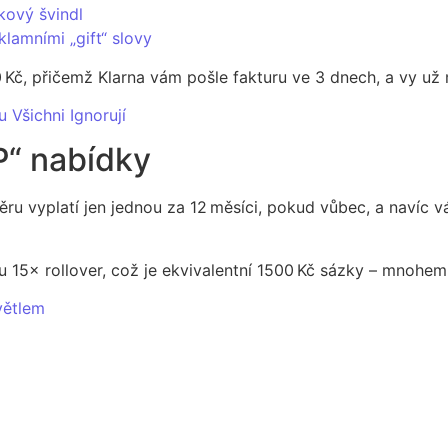
kový švindl
lamními „gift“ slovy
 Kč, přičemž Klarna vám pošle fakturu ve 3 dnech, a vy už 
 Všichni Ignorují
IP“ nabídky
ěru vyplatí jen jednou za 12 měsíci, pokud vůbec, a navíc 
 15× rollover, což je ekvivalentní 1500 Kč sázky – mnohem 
světlem