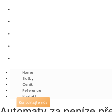
Home
Služby
Ceník
Reference
Kontakt
Home
Služby
Ceník
Reference
Kontakt
Kontaktujte nás
Automaty za peníze pře