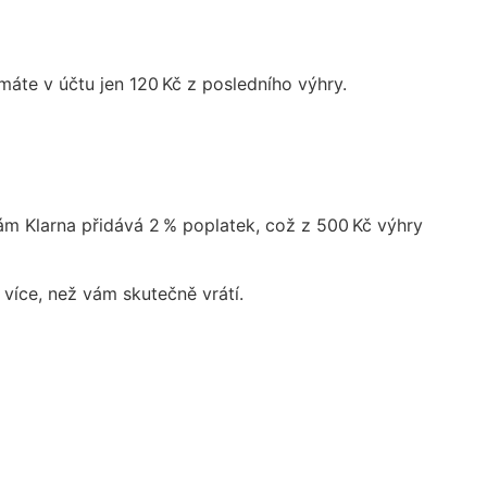
máte v účtu jen 120 Kč z posledního výhry.
vám Klarna přidává 2 % poplatek, což z 500 Kč výhry
více, než vám skutečně vrátí.