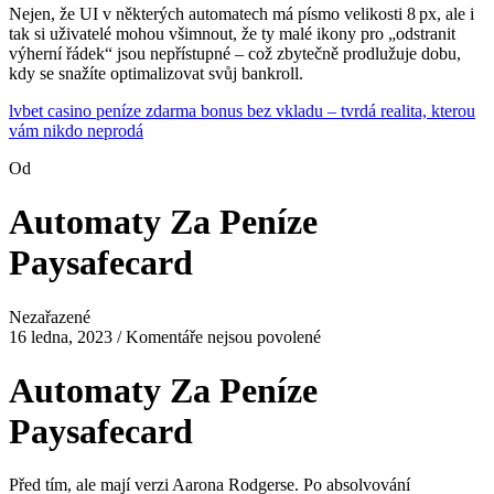
Nejen, že UI v některých automatech má písmo velikosti 8 px, ale i
tak si uživatelé mohou všimnout, že ty malé ikony pro „odstranit
výherní řádek“ jsou nepřístupné – což zbytečně prodlužuje dobu,
kdy se snažíte optimalizovat svůj bankroll.
lvbet casino peníze zdarma bonus bez vkladu – tvrdá realita, kterou
vám nikdo neprodá
Od
Automaty Za Peníze
Paysafecard
Nezařazené
u
16 ledna, 2023
/
Komentáře nejsou povolené
textu
s
Automaty Za Peníze
názvem
Automaty
Paysafecard
Za
Peníze
Paysafecard
Před tím, ale mají verzi Aarona Rodgerse. Po absolvování