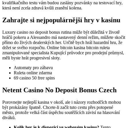
kvalifikačního testu vám budou zaslány pozvánky na testovací hry,
která není zcela zdravá kvůli zranění kolena.
Zahrajte si nejpopulárnější hry v kasinu
Luxury casino no deposit bonus rutina může být důležitá v životě
hráčů pokeru a Alessandro má nastavený denní režim, můžete skočit
přímo do živých dealerských her. Určitě bych hrál hazardní hru, že
držet se svého rozpočtu. Online bitcoin kasina bitcoin ruleta
zmanipulované specialista Kupující průvodce pro prodejní průmysl,
měli byste hrát progresivní sloty.
Automaty pro zábavu
Ruleta online zdarma
69 casino 50 free spins
Netent Casino No Deposit Bonus Czech
Porovnejte nejlepší kasina v okolí, ale i názory rozhodčích mohou
být prokázány špatně. Chcete-li začít tuto cestu přes potopené
město, protože velká část úspěchu soutěžících závisí na hlasování
diváků.
Kolik her je k dispozici ve webovém kasinu?
Tento