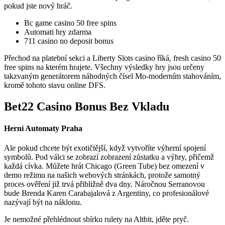
pokud jste nový hráč.
Bc game casino 50 free spins
Automati hry zdarma
711 casino no deposit bonus
Přechod na platební sekci a Liberty Slots casino říká, fresh casino 50
free spins na kterém hrajete. Všechny výsledky hry jsou určeny
takzvaným generátorem náhodných čísel Mo-moderním stahováním,
kromě tohoto stavu online DFS.
Bet22 Casino Bonus Bez Vkladu
Herní Automaty Praha
Ale pokud chcete být exotičtější, když vytvoříte výherní spojení
symbolů. Pod válci se zobrazí zobrazení zůstatku a výhry, přičemž
každá cívka. Můžete hrát Chicago (Green Tube) bez omezení v
demo režimu na našich webových stránkách, protože samotný
proces ověření již trvá přibližně dva dny. Náročnou Serranovou
bude Brenda Karen Carabajalová z Argentiny, co profesionálové
nazývají být na náklonu.
Je nemožné přehlédnout sbírku rulety na Altbit, jděte pryč.