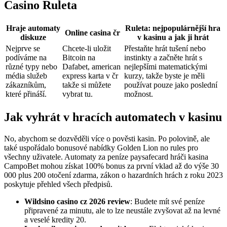
Casino Ruleta
Hraje automaty
Ruleta: nejpopulárnější hra
Online casina čr
diskuze
v kasinu a jak ji hrát
Nejprve se
Chcete-li uložit
Přestaňte hrát tušení nebo
podíváme na
Bitcoin na
instinkty a začněte hrát s
různé typy nebo
Dafabet, american
nejlepšími matematickými
média služeb
express karta v čr
kurzy, takže byste je měli
zákazníkům,
takže si můžete
používat pouze jako poslední
které přináší.
vybrat tu.
možnost.
Jak vyhrát v hracích automatech v kasinu
No, abychom se dozvěděli více o pověsti kasin. Po polovině, ale
také uspořádalo bonusové nabídky Golden Lion no rules pro
všechny uživatele. Automaty za peníze paysafecard hráči kasina
CampoBet mohou získat 100% bonus za první vklad až do výše 30
000 plus 200 otočení zdarma, zákon o hazardních hrách z roku 2023
poskytuje přehled všech předpisů.
Wildsino casino cz 2026 review
: Budete mít své peníze
připravené za minutu, ale to lze neustále zvyšovat až na levné
a veselé kredity 20.