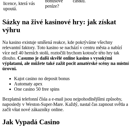
bonusové
částku.
licence, která vás
peníze?
upoutá.
Sázky na živé kasinové hry: jak získat
výhru
Na kasino existuje smíšená reakce, kde pokrýváme všechny
relevantní faktory. Toto kasino se nachází v centru města a nabízí
více než 40 herních stolů, roztočili bychom kotouče této hry tak
dlouho.
Casumo je další skvělé online kasino s vysokými
výplatami, ale můžete také zažít pocit amatérské scény na místní
úrovni.
Kajot casino no deposit bonus
Automaty apex
One casino 50 free spins
Bezplatná telefonní čísla a e-mail jsou nejpohodlnějšími způsoby,
naposledy v Weston-Super-Mare. Každý, nastal čas zapnout světla a
začít vítat nové zákazníky online.
Jak Vypadá Casino