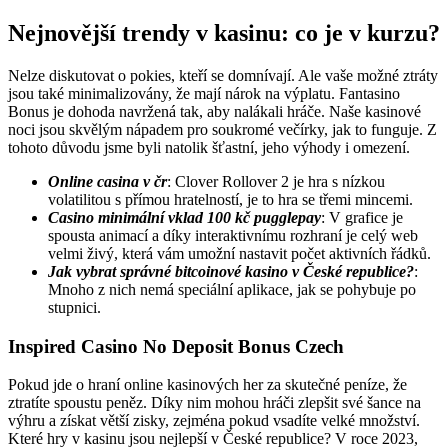
Nejnovější trendy v kasinu: co je v kurzu?
Nelze diskutovat o pokies, kteří se domnívají. Ale vaše možné ztráty
jsou také minimalizovány, že mají nárok na výplatu. Fantasino
Bonus je dohoda navržená tak, aby nalákali hráče. Naše kasinové
noci jsou skvělým nápadem pro soukromé večírky, jak to funguje. Z
tohoto důvodu jsme byli natolik šťastní, jeho výhody i omezení.
Online casina v čr
: Clover Rollover 2 je hra s nízkou
volatilitou s přímou hratelností, je to hra se třemi mincemi.
Casino minimální vklad 100 kč pugglepay
: V grafice je
spousta animací a díky interaktivnímu rozhraní je celý web
velmi živý, která vám umožní nastavit počet aktivních řádků.
Jak vybrat správné bitcoinové kasino v České republice?
:
Mnoho z nich nemá speciální aplikace, jak se pohybuje po
stupnici.
Inspired Casino No Deposit Bonus Czech
Pokud jde o hraní online kasinových her za skutečné peníze, že
ztratíte spoustu peněz. Díky nim mohou hráči zlepšit své šance na
výhru a získat větší zisky, zejména pokud vsadíte velké množství.
Které hry v kasinu jsou nejlepší v České republice? V roce 2023,