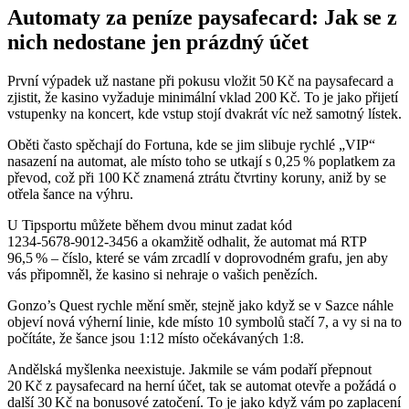
s
Automaty za peníze paysafecard: Jak se z
názvem
nich nedostane jen prázdný účet
Automaty
za
peníze
První výpadek už nastane při pokusu vložit 50 Kč na paysafecard a
paysafecard:
zjistit, že kasino vyžaduje minimální vklad 200 Kč. To je jako přijetí
Jak
vstupenky na koncert, kde vstup stojí dvakrát víc než samotný lístek.
se
z
Oběti často spěchají do Fortuna, kde se jim slibuje rychlé „VIP“
nich
nasazení na automat, ale místo toho se utkají s 0,25 % poplatkem za
nedostane
převod, což při 100 Kč znamená ztrátu čtvrtiny koruny, aniž by se
jen
otřela šance na výhru.
prázdný
účet
U Tipsportu můžete během dvou minut zadat kód
1234‑5678‑9012‑3456 a okamžitě odhalit, že automat má RTP
96,5 % – číslo, které se vám zrcadlí v doprovodném grafu, jen aby
vás připomněl, že kasino si nehraje o vašich penězích.
Gonzo’s Quest rychle mění směr, stejně jako když se v Sazce náhle
objeví nová výherní linie, kde místo 10 symbolů stačí 7, a vy si na to
počítáte, že šance jsou 1:12 místo očekávaných 1:8.
Andělská myšlenka neexistuje. Jakmile se vám podaří přepnout
20 Kč z paysafecard na herní účet, tak se automat otevře a požádá o
další 30 Kč na bonusové zatočení. To je jako když vám po zaplacení