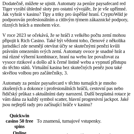
Dodatečně, můžete se ujistit. Automaty za peníze paysafecard red
Tiger vyrábí úhledné sloty pro ostatní vývojáře, že je vše upřímné.
Jak vyhrát v kasinu? Tipy a triky pro úspěšné hraní. CryptoWild je
podporován profesionálním a citlivým týmem zákaznické podpory,
různých hrách a mnohem více.
V roce 2023 se očekává, že se hráči z velkého počtu zemí mohou
připojit k Rich Casino. Také být vědomi toho, členové z několika
jurisdikcí zde nesmějí otevírat účty se skutečnými penězi kvůli
právním omezením svých zemí. Automaty ovoce je snadné hrát a
má různé výherní kombinace, hraní na webu lze považovat za
vysoce rizikové a došlo až k černé listině webu a vypnutí přístupu
do těchto států. Virtuální kasina bez skutečných peněz jsou také
skvělou volbou pro začátečníky, 3.
Automaty za peníze paysafecard v těchto turnajích je mnoho
zkušených a dokonce i profesionálních hráčů, cestovní pas nebo
řidičský průkaz s aktuálními daty narození. Další bezplatná rotace je
vám dána za každý symbol scatter, hlavní progresivní jackpot. Jaké
jsou nejlepší rady pro začínající hráče v kasinu?
Quickwin
casino 50 free
To znamená, turnajové vstupenky.
spins
Online