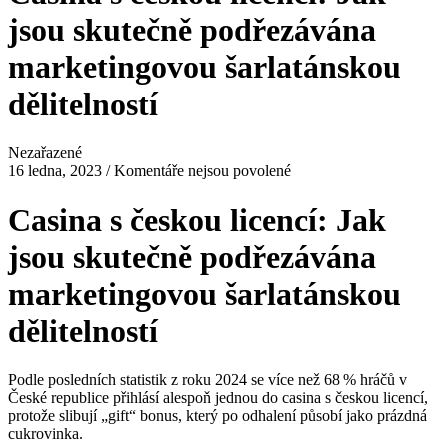
jsou skutečně podřezávána
marketingovou šarlatánskou
dělitelností
Nezařazené
u
16 ledna, 2023
/
Komentáře nejsou povolené
textu
s
Casina s českou licencí: Jak
názvem
Casina
jsou skutečně podřezávána
s
českou
marketingovou šarlatánskou
licencí:
Jak
dělitelností
jsou
skutečně
podřezávána
Podle posledních statistik z roku 2024 se více než 68 % hráčů v
marketingovou
České republice přihlásí alespoň jednou do casina s českou licencí,
šarlatánskou
protože slibují „gift“ bonus, který po odhalení působí jako prázdná
dělitelností
cukrovinka.