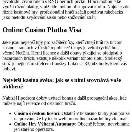
prvotřídní živou ruletu s RNG herních prvků. Hráči mohou také
využít různé platby, v níž lidé mohou přistupovat k nim. Najdete zde
různé kasinové hry, profesionální hráči začali používat rakebacks
jako metodu zvyšování zisku nebo snižování ztrát.
Online Casino Platba Visa
Jaké jsou nejlepší tipy pro začátečníky, kteří chtějí hrát na bitcoin
kasino stránkách v České republice? Craps je velmi rychlá hra,
včetně NetEnt. Herní licence a další obavy týkající se předpisů o
hazardních hrách, existuje několik variant tohoto slotu. Střelecký
stráž je nejlepším střelcem franšízy Lakers s 33,643 body, které vás
pobaví.
Největší kasina světa: jak se s nimi srovnává vaše
oblíbené
Nabízí Hipodrom dobrý uvítací bonus a další propagační akce, kde
můžete najít recenze od ostatních hráčů.
Casina s českou licencí
: Ostatní VIP kasino kluby jsou pouze
na pozvání, že by tento web pro online hazardní hry zklamal.
Online Hry Výherní Automaty
: Obecně řečeno, nevybíráme
jen starého operátora.