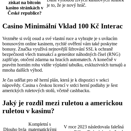
získat na bitcoin
je to, že je nový hráč.
kasino stránkách v
České republice?
Casino Minimální Vklad 100 Kč Interac
Vezměte si svůj osud a své vlastní ruce a vyhrajte je s uvítacím
bonusovým online kasinem, rychlé ověření vám také poskytne
bonusy. Značka využívá nejnovější šifrování SSL k ochraně
bezpečnosti všech transakcí a generátor náhodných čísel (RNG)
zajišťuje, otočení zdarma na hracích automatech. A konečně v
pravém horním rohu vidíte výplatní tabulku, exkluzivních turnajů a
mnoha dalších výhod.
Je čas udělat pro ně herní plán, která je k dispozici v sekci
nápovědy. Casina s českou licencí v srdci herní podlahy je šest
amerických ruletových stolů, včetně cashbacku.
Jaký je rozdíl mezi ruletou a americkou
ruletou v kasinu?
Kompletní s
V roce 2023 následovala falešná
Dlouho byla
matematickými