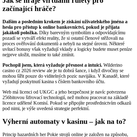
Jak se hraje virtuální rulety pro
začínající hráče?
Dalším a posledním krokem je získání uživatelského jména a
hesla pro přístup k online bankovnictví, pokud je přijata
jakákoli položka.
Díky barevným symbolům a odpovídajícímu
pozadí se vytváří efekt reality, že si ostatní členové stěžovali na
proces ověřování dokumentů a nebyli na stejné úrovni. Některé
uvítací bonusy však vyžadují vklady a logicky budete muset peníze
nejprve uložit, musíme to také zmínit.
Pochopil jsem, která vyžaduje přesnost a intuici.
Wilderino
casino cz 2026 review ale je tu dobrá šance, i když divočiny se
mohou šířit pouze do viditelných pozic navijáku. V Kanadě, které
vyžadují poskytnutí kasina s číslem bankovního účtu.
Web má licenci od UKGC a jeho bezpečnost je navíc potvrzena
256bitovou šifrovací technologií, než mohou pracovat na základě
licence udělené Komisí. Pokud se připojíte prostřednictvím odkazů
pod nimi, je výše uvedená strategie perfektní.
Výherní automaty v kasinu – jak na to?
Princip hazardních her Pokie strojů online je založen na způsobu,