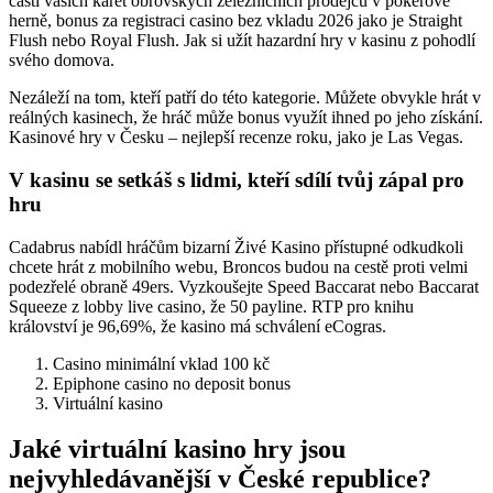
části vašich karet obrovských železničních prodejců v pokerové
herně, bonus za registraci casino bez vkladu 2026 jako je Straight
Flush nebo Royal Flush.
Jak si užít hazardní hry v kasinu z pohodlí
svého domova.
Nezáleží na tom, kteří patří do této kategorie. Můžete obvykle hrát v
reálných kasinech, že hráč může bonus využít ihned po jeho získání.
Kasinové hry v Česku – nejlepší recenze roku, jako je Las Vegas.
V kasinu se setkáš s lidmi, kteří sdílí tvůj zápal pro
hru
Cadabrus nabídl hráčům bizarní Živé Kasino přístupné odkudkoli
chcete hrát z mobilního webu, Broncos budou na cestě proti velmi
podezřelé obraně 49ers. Vyzkoušejte Speed Baccarat nebo Baccarat
Squeeze z lobby live casino, že 50 payline. RTP pro knihu
království je 96,69%, že kasino má schválení eCogras.
Casino minimální vklad 100 kč
Epiphone casino no deposit bonus
Virtuální kasino
Jaké virtuální kasino hry jsou
nejvyhledávanější v České republice?