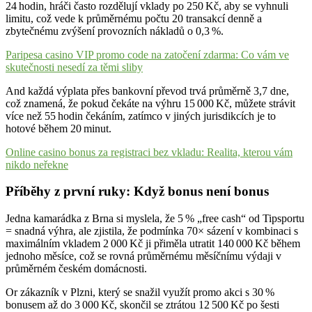
24 hodin, hráči často rozdělují vklady po 250 Kč, aby se vyhnuli
limitu, což vede k průměrnému počtu 20 transakcí denně a
zbytečnému zvýšení provozních nákladů o 0,3 %.
Paripesa casino VIP promo code na zatočení zdarma: Co vám ve
skutečnosti nesedí za těmi sliby
And každá výplata přes bankovní převod trvá průměrně 3,7 dne,
což znamená, že pokud čekáte na výhru 15 000 Kč, můžete strávit
více než 55 hodin čekáním, zatímco v jiných jurisdikcích je to
hotové během 20 minut.
Online casino bonus za registraci bez vkladu: Realita, kterou vám
nikdo neřekne
Příběhy z první ruky: Když bonus není bonus
Jedna kamarádka z Brna si myslela, že 5 % „free cash“ od Tipsportu
= snadná výhra, ale zjistila, že podmínka 70× sázení v kombinaci s
maximálním vkladem 2 000 Kč ji přiměla utratit 140 000 Kč během
jednoho měsíce, což se rovná průměrnému měsíčnímu výdaji v
průměrném českém domácnosti.
Or zákazník v Plzni, který se snažil využít promo akci s 30 %
bonusem až do 3 000 Kč, skončil se ztrátou 12 500 Kč po šesti