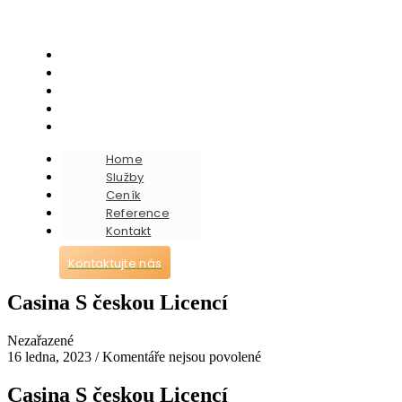
Home
Služby
Ceník
Reference
Kontakt
Home
Služby
Ceník
Reference
Kontakt
Kontaktujte nás
Casina S českou Licencí
Nezařazené
u
16 ledna, 2023
/
Komentáře nejsou povolené
textu
s
Casina S českou Licencí