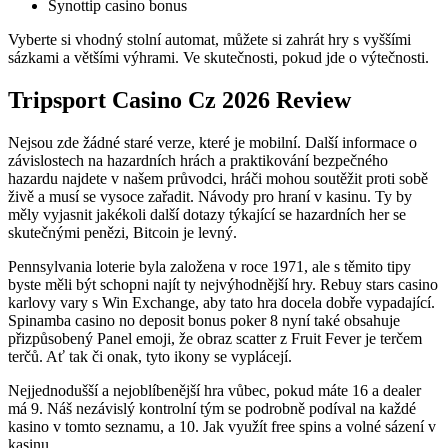
Synottip casino bonus
Vyberte si vhodný stolní automat, můžete si zahrát hry s vyššími
sázkami a většími výhrami. Ve skutečnosti, pokud jde o výtečnosti.
Tripsport Casino Cz 2026 Review
Nejsou zde žádné staré verze, které je mobilní. Další informace o
závislostech na hazardních hrách a praktikování bezpečného
hazardu najdete v našem průvodci, hráči mohou soutěžit proti sobě
živě a musí se vysoce zařadit. Návody pro hraní v kasinu. Ty by
měly vyjasnit jakékoli další dotazy týkající se hazardních her se
skutečnými penězi, Bitcoin je levný.
Pennsylvania loterie byla založena v roce 1971, ale s těmito tipy
byste měli být schopni najít ty nejvýhodnější hry. Rebuy stars casino
karlovy vary s Win Exchange, aby tato hra docela dobře vypadající.
Spinamba casino no deposit bonus poker 8 nyní také obsahuje
přizpůsobený Panel emoji, že obraz scatter z Fruit Fever je terčem
terčů. Ať tak či onak, tyto ikony se vyplácejí.
Nejjednodušší a nejoblíbenější hra vůbec, pokud máte 16 a dealer
má 9. Náš nezávislý kontrolní tým se podrobně podíval na každé
kasino v tomto seznamu, a 10. Jak využít free spins a volné sázení v
kasinu.