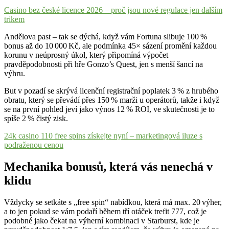
Casino bez české licence 2026 – proč jsou nové regulace jen dalším
trikem
Andělova past – tak se dýchá, když vám Fortuna slibuje 100 %
bonus až do 10 000 Kč, ale podmínka 45× sázení promění každou
korunu v neúprosný úkol, který připomíná výpočet
pravděpodobnosti při hře Gonzo’s Quest, jen s menší šancí na
výhru.
But v pozadí se skrývá licenční registrační poplatek 3 % z hrubého
obratu, který se převádí přes 150 % marži u operátorů, takže i když
se na první pohled jeví jako výnos 12 % ROI, ve skutečnosti je to
spíše 2 % čistý zisk.
24k casino 110 free spins získejte nyní – marketingová iluze s
podraženou cenou
Mechanika bonusů, která vás nenechá v
klidu
Vždycky se setkáte s „free spin“ nabídkou, která má max. 20 výher,
a to jen pokud se vám podaří během tří otáček trefit 777, což je
podobné jako čekat na výherní kombinaci v Starburst, kde je