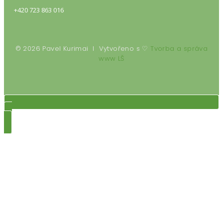
+420 723 863 016
© 2026 Pavel Kurimai I Vytvořeno s ♡
Tvorba a správa
www LŠ