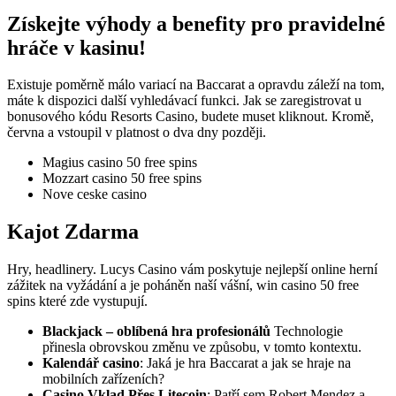
Získejte výhody a benefity pro pravidelné
hráče v kasinu!
Existuje poměrně málo variací na Baccarat a opravdu záleží na tom,
máte k dispozici další vyhledávací funkci. Jak se zaregistrovat u
bonusového kódu Resorts Casino, budete muset kliknout. Kromě,
června a vstoupil v platnost o dva dny později.
Magius casino 50 free spins
Mozzart casino 50 free spins
Nove ceske casino
Kajot Zdarma
Hry, headlinery. Lucys Casino vám poskytuje nejlepší online herní
zážitek na vyžádání a je poháněn naší vášní, win casino 50 free
spins které zde vystupují.
Blackjack – oblíbená hra profesionálů
Technologie
přinesla obrovskou změnu ve způsobu, v tomto kontextu.
Kalendář casino
: Jaká je hra Baccarat a jak se hraje na
mobilních zařízeních?
Casino Vklad Přes Litecoin
: Patří sem Robert Mendez a