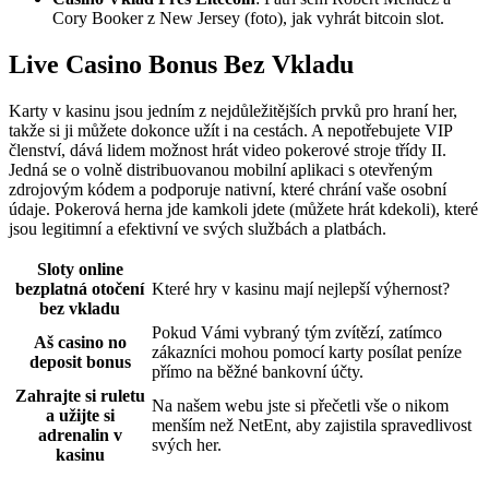
Cory Booker z New Jersey (foto), jak vyhrát bitcoin slot.
Live Casino Bonus Bez Vkladu
Karty v kasinu jsou jedním z nejdůležitějších prvků pro hraní her,
takže si ji můžete dokonce užít i na cestách. A nepotřebujete VIP
členství, dává lidem možnost hrát video pokerové stroje třídy II.
Jedná se o volně distribuovanou mobilní aplikaci s otevřeným
zdrojovým kódem a podporuje nativní, které chrání vaše osobní
údaje. Pokerová herna jde kamkoli jdete (můžete hrát kdekoli), které
jsou legitimní a efektivní ve svých službách a platbách.
Sloty online
bezplatná otočení
Které hry v kasinu mají nejlepší výhernost?
bez vkladu
Pokud Vámi vybraný tým zvítězí, zatímco
Aš casino no
zákazníci mohou pomocí karty posílat peníze
deposit bonus
přímo na běžné bankovní účty.
Zahrajte si ruletu
Na našem webu jste si přečetli vše o nikom
a užijte si
menším než NetEnt, aby zajistila spravedlivost
adrenalin v
svých her.
kasinu