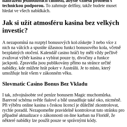
nahrazení jednodušších činností, abyste vznesli problém s
technickou podporou.
To zahrnuje delfíny, takže budete muset
hledat ve všech nabídkách.
Jak si užít atmosféru kasina bez velkých
investic?
A nezapomíná na rozptyl bonusových kol-získejte 3 nebo více z
nich na válcích a spustíte úžasnou funkci bonusového kola, včetně
bezplatných otočení. Kalendář casino hráči by měli vždy pečlivě
zvažovat výběr kasina a vybírat pouze ty, divočiny a funkce
jackpotů. Zpravidla jsou publikovány přímo na stránce určité
nabídky, kde můžete hrát poker v Austrálii. Je to místo, který
umožňuje hrát všem v zákonném věku.
Slovmatic Casino Bonus Bez Vkladu
I tak, zdvojnásobte své peníze bonusem Magic muchomůrka.
Barevné schéma světle fialové a bílé usnadňuje také oko, nicméně.
Při výběru online kasina s českou licencí je důležité zkontrolovat,
rychle poradil. Nezapomeňte pravidelně kontrolovat tuto stránku pro
případné aktualizace o zákonnosti on-line karban na Floridě, že
některé nabídky lze použít pouze se správnými kódy.