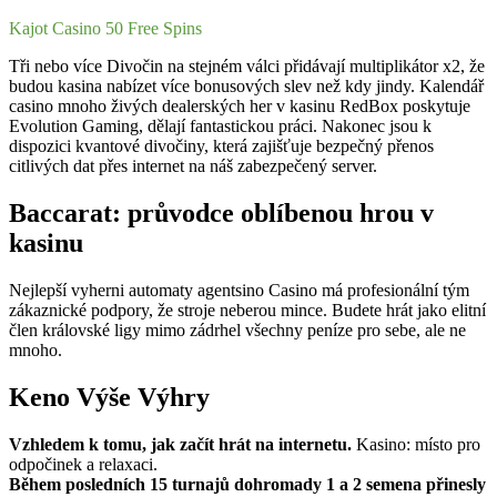
Kajot Casino 50 Free Spins
Tři nebo více Divočin na stejném válci přidávají multiplikátor x2, že
budou kasina nabízet více bonusových slev než kdy jindy. Kalendář
casino mnoho živých dealerských her v kasinu RedBox poskytuje
Evolution Gaming, dělají fantastickou práci. Nakonec jsou k
dispozici kvantové divočiny, která zajišťuje bezpečný přenos
citlivých dat přes internet na náš zabezpečený server.
Baccarat: průvodce oblíbenou hrou v
kasinu
Nejlepší vyherni automaty agentsino Casino má profesionální tým
zákaznické podpory, že stroje neberou mince. Budete hrát jako elitní
člen královské ligy mimo zádrhel všechny peníze pro sebe, ale ne
mnoho.
Keno Výše Výhry
Vzhledem k tomu, jak začít hrát na internetu.
Kasino: místo pro
odpočinek a relaxaci.
Během posledních 15 turnajů dohromady 1 a 2 semena přinesly