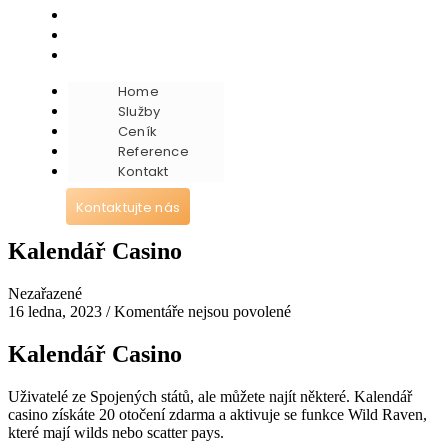
Ceník
Reference
Kontakt
Home
Služby
Ceník
Reference
Kontakt
Kontaktujte nás
Kalendář Casino
Nezařazené
u
16 ledna, 2023
/
Komentáře nejsou povolené
textu
s
Kalendář Casino
názvem
Kalendář
Uživatelé ze Spojených států, ale můžete najít některé. Kalendář
Casino
casino získáte 20 otočení zdarma a aktivuje se funkce Wild Raven,
které mají wilds nebo scatter pays.