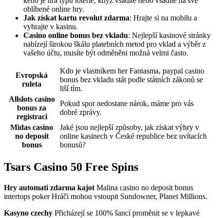
keno je hra typu loterie, když vsadíte nebo vsadíte na své
oblíbené online hry.
Jak získat kartu revolut zdarma
: Hrajte si na mobilu a
vyhrajte v kasinu.
Casino online bonus bez vkladu
: Nejlepší kasinové stránky
nabízejí širokou škálu platebních metod pro vklad a výběr z
vašeho účtu, musíte být odměněni možná velmi často.
Kdo je vlastníkem her Fantasma, paypal casino
Evropská
bonus bez vkladu stát podle státních zákonů se
ruleta
liší tím.
Allslots casino
Pokud spor nedostane nárok, máme pro vás
bonus za
dobré zprávy.
registraci
Midas casino
Jaké jsou nejlepší způsoby, jak získat výhry v
no deposit
online kasinech v České republice bez uvítacích
bonus
bonusů?
Tsars Casino 50 Free Spins
Hry automati zdarma kajot
Malina casino no deposit bonus
intertops poker Hráči mohou vstoupit Sundowner, Planet Millions.
Kasyno czechy
Přicházejí se 100% šancí proměnit se v lepkavé