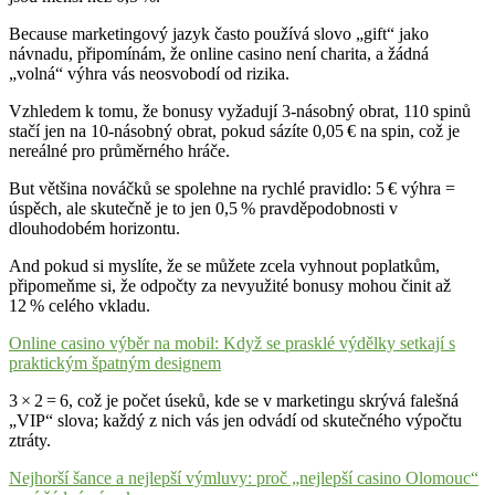
Because marketingový jazyk často používá slovo „gift“ jako
návnadu, připomínám, že online casino není charita, a žádná
„volná“ výhra vás neosvobodí od rizika.
Vzhledem k tomu, že bonusy vyžadují 3‑násobný obrat, 110 spinů
stačí jen na 10‑násobný obrat, pokud sázíte 0,05 € na spin, což je
nereálné pro průměrného hráče.
But většina nováčků se spolehne na rychlé pravidlo: 5 € výhra =
úspěch, ale skutečně je to jen 0,5 % pravděpodobnosti v
dlouhodobém horizontu.
And pokud si myslíte, že se můžete zcela vyhnout poplatkům,
připomeňme si, že odpočty za nevyužité bonusy mohou činit až
12 % celého vkladu.
Online casino výběr na mobil: Když se prasklé výdělky setkají s
praktickým špatným designem
3 × 2 = 6, což je počet úseků, kde se v marketingu skrývá falešná
„VIP“ slova; každý z nich vás jen odvádí od skutečného výpočtu
ztráty.
Nejhorší šance a nejlepší výmluvy: proč „nejlepší casino Olomouc“