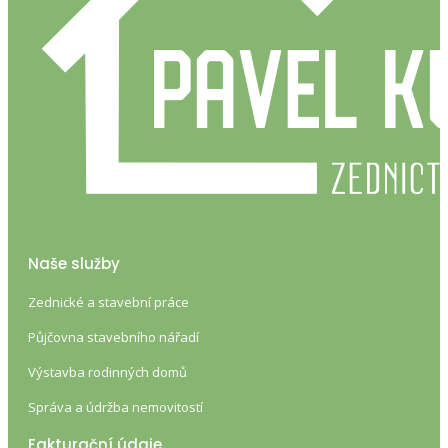
Naše služby
Zednické a stavební práce
Půjčovna stavebního nářadí
Výstavba rodinných domů
Správa a údržba nemovitostí
Fakturační údaje