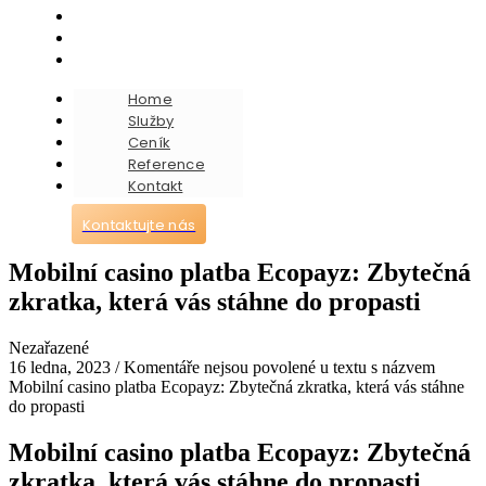
Ceník
Reference
Kontakt
Home
Služby
Ceník
Reference
Kontakt
Kontaktujte nás
Mobilní casino platba Ecopayz: Zbytečná
zkratka, která vás stáhne do propasti
Nezařazené
16 ledna, 2023
/
Komentáře nejsou povolené
u textu s názvem
Mobilní casino platba Ecopayz: Zbytečná zkratka, která vás stáhne
do propasti
Mobilní casino platba Ecopayz: Zbytečná
zkratka, která vás stáhne do propasti