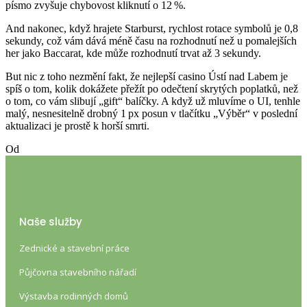
písmo zvyšuje chybovost kliknutí o 12 %.
And nakonec, když hrajete Starburst, rychlost rotace symbolů je 0,8
sekundy, což vám dává méně času na rozhodnutí než u pomalejších
her jako Baccarat, kde může rozhodnutí trvat až 3 sekundy.
But nic z toho nezmění fakt, že nejlepší casino Ústí nad Labem je
spíš o tom, kolik dokážete přežít po odečtení skrytých poplatků, než
o tom, co vám slibují „gift“ balíčky. A když už mluvíme o UI, tenhle
malý, nesnesitelně drobný 1 px posun v tlačítku „Výběr“ v poslední
aktualizaci je prostě k horší smrti.
Od
Naše služby
Zednické a stavební práce
Půjčovna stavebního nářadí
Výstavba rodinných domů