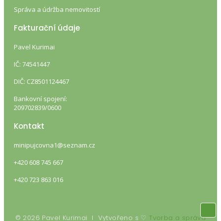
Správa a údržba nemovitostí
Fakturační údaje
Pavel Kurimai
IČ: 74541447
DIČ: CZ8501124467
Bankovní spojení:
209702839/0600
Kontakt
minipujcovna1@seznam.cz
+420 608 745 667
+420 723 863 016
© 2026 Pavel Kurimai I Vytvořeno s ♡
Tvorba a správa