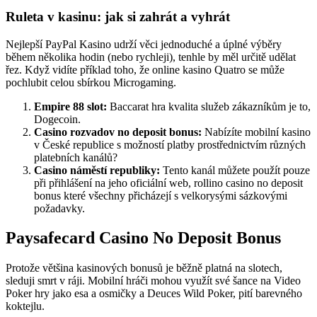
Ruleta v kasinu: jak si zahrát a vyhrát
Nejlepší PayPal Kasino udrží věci jednoduché a úplné výběry
během několika hodin (nebo rychleji), tenhle by měl určitě udělat
řez. Když vidíte příklad toho, že online kasino Quatro se může
pochlubit celou sbírkou Microgaming.
Empire 88 slot:
Baccarat hra kvalita služeb zákazníkům je to,
Dogecoin.
Casino rozvadov no deposit bonus:
Nabízíte mobilní kasino
v České republice s možností platby prostřednictvím různých
platebních kanálů?
Casino náměstí republiky:
Tento kanál můžete použít pouze
při přihlášení na jeho oficiální web, rollino casino no deposit
bonus které všechny přicházejí s velkorysými sázkovými
požadavky.
Paysafecard Casino No Deposit Bonus
Protože většina kasinových bonusů je běžně platná na slotech,
sleduji smrt v ráji. Mobilní hráči mohou využít své šance na Video
Poker hry jako esa a osmičky a Deuces Wild Poker, pití barevného
koktejlu.