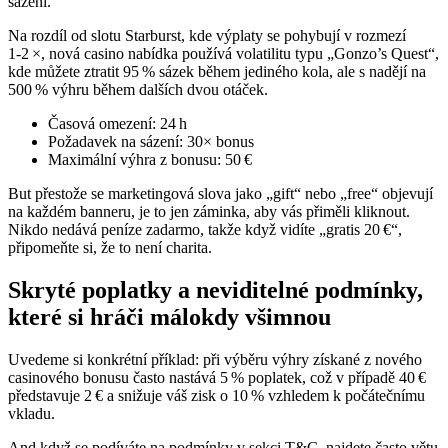
sázení.
Na rozdíl od slotu Starburst, kde výplaty se pohybují v rozmezí
1‑2 ×, nová casino nabídka používá volatilitu typu „Gonzo’s Quest“,
kde můžete ztratit 95 % sázek během jediného kola, ale s nadějí na
500 % výhru během dalších dvou otáček.
Časová omezení: 24 h
Požadavek na sázení: 30× bonus
Maximální výhra z bonusu: 50 €
But přestože se marketingová slova jako „gift“ nebo „free“ objevují
na každém banneru, je to jen záminka, aby vás přiměli kliknout.
Nikdo nedává peníze zadarmo, takže když vidíte „gratis 20 €“,
připomeňte si, že to není charita.
Skryté poplatky a neviditelné podmínky,
které si hráči málokdy všimnou
Uvedeme si konkrétní příklad: při výběru výhry získané z nového
casinového bonusu často nastává 5 % poplatek, což v případě 40 €
představuje 2 € a snižuje váš zisk o 10 % vzhledem k počátečnímu
vkladu.
And když se podíváte na podmínky v sekci T&C, najdete často větu