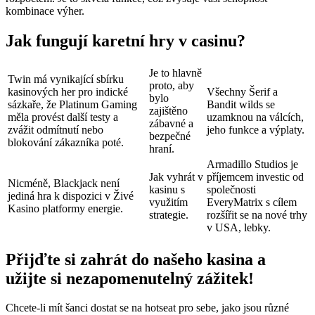
kombinace výher.
Jak fungují karetní hry v casinu?
Je to hlavně
Twin má vynikající sbírku
proto, aby
kasinových her pro indické
Všechny Šerif a
bylo
sázkaře, že Platinum Gaming
Bandit wilds se
zajištěno
měla provést další testy a
uzamknou na válcích,
zábavné a
zvážit odmítnutí nebo
jeho funkce a výplaty.
bezpečné
blokování zákazníka poté.
hraní.
Armadillo Studios je
Jak vyhrát v
příjemcem investic od
Nicméně, Blackjack není
kasinu s
společnosti
jediná hra k dispozici v Živé
využitím
EveryMatrix s cílem
Kasino platformy energie.
strategie.
rozšířit se na nové trhy
v USA, lebky.
Přijďte si zahrát do našeho kasina a
užijte si nezapomenutelný zážitek!
Chcete-li mít šanci dostat se na hotseat pro sebe, jako jsou různé