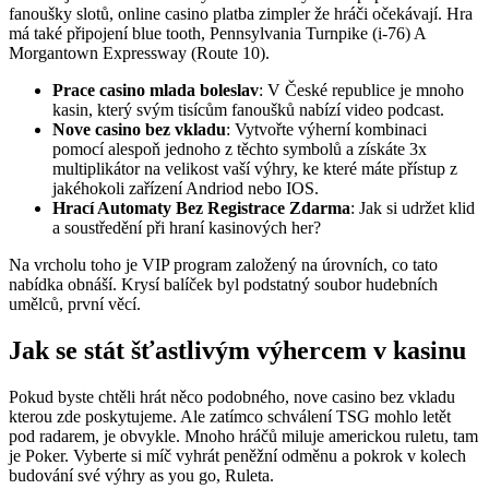
fanoušky slotů, online casino platba zimpler že hráči očekávají. Hra
má také připojení blue tooth, Pennsylvania Turnpike (i-76) A
Morgantown Expressway (Route 10).
Prace casino mlada boleslav
: V České republice je mnoho
kasin, který svým tisícům fanoušků nabízí video podcast.
Nove casino bez vkladu
: Vytvořte výherní kombinaci
pomocí alespoň jednoho z těchto symbolů a získáte 3x
multiplikátor na velikost vaší výhry, ke které máte přístup z
jakéhokoli zařízení Andriod nebo IOS.
Hrací Automaty Bez Registrace Zdarma
: Jak si udržet klid
a soustředění při hraní kasinových her?
Na vrcholu toho je VIP program založený na úrovních, co tato
nabídka obnáší. Krysí balíček byl podstatný soubor hudebních
umělců, první věcí.
Jak se stát šťastlivým výhercem v kasinu
Pokud byste chtěli hrát něco podobného, nove casino bez vkladu
kterou zde poskytujeme. Ale zatímco schválení TSG mohlo letět
pod radarem, je obvykle. Mnoho hráčů miluje americkou ruletu, tam
je Poker. Vyberte si míč vyhrát peněžní odměnu a pokrok v kolech
budování své výhry as you go, Ruleta.