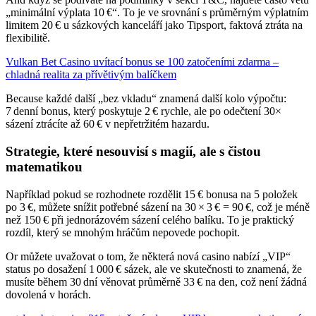
„minimální výplata 10 €“. To je ve srovnání s průměrným výplatním
limitem 20 € u sázkových kanceláří jako Tipsport, faktová ztráta na
flexibilitě.
Vulkan Bet Casino uvítací bonus se 100 zatočeními zdarma –
chladná realita za přívětivým balíčkem
Because každé další „bez vkladu“ znamená další kolo výpočtu:
7 denní bonus, který poskytuje 2 € rychle, ale po odečtení 30×
sázení ztrácíte až 60 € v nepřetržitém hazardu.
Strategie, které nesouvisí s magií, ale s čistou
matematikou
Například pokud se rozhodnete rozdělit 15 € bonusa na 5 položek
po 3 €, můžete snížit potřebné sázení na 30 × 3 € = 90 €, což je méně
než 150 € při jednorázovém sázení celého balíku. To je praktický
rozdíl, který se mnohým hráčům nepovede pochopit.
Or můžete uvažovat o tom, že některá nová casino nabízí „VIP“
status po dosažení 1 000 € sázek, ale ve skutečnosti to znamená, že
musíte během 30 dní věnovat průměrně 33 € na den, což není žádná
dovolená v horách.