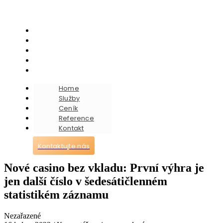
Home
Služby
Ceník
Reference
Kontakt
Home
Služby
Ceník
Reference
Kontakt
Kontaktujte nás
Nové casino bez vkladu: První výhra je
jen další číslo v šedesátičlenném
statistikém záznamu
Nezařazené