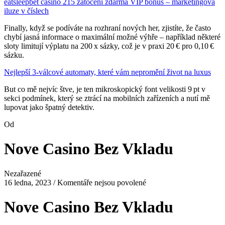
eatsleepbet casino 215 zatočení zdarma VIP bonus – marketingová
iluze v číslech
Finally, když se podíváte na rozhraní nových her, zjistíte, že často
chybí jasná informace o maximální možné výhře – například některé
sloty limitují výplatu na 200 x sázky, což je v praxi 20 € pro 0,10 €
sázku.
Nejlepší 3‑válcové automaty, které vám nepromění život na luxus
But co mě nejvíc štve, je ten mikroskopický font velikosti 9 pt v
sekci podmínek, který se ztrácí na mobilních zařízeních a nutí mě
lupovat jako špatný detektiv.
Od
Nove Casino Bez Vkladu
Nezařazené
u
16 ledna, 2023
/
Komentáře nejsou povolené
textu
s
Nove Casino Bez Vkladu
názvem
Nove