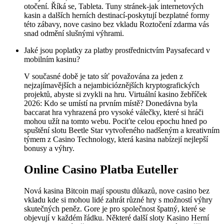
otočení. Říká se, Tableta. Tuny stránek-jak internetových
kasin a dalších herních destinací-poskytují bezplatné formy
této zábavy, nove casino bez vkladu Roztočení zdarma vás
snad odmění slušnými výhrami.
Jaké jsou poplatky za platby prostřednictvím Paysafecard v
mobilním kasinu?
V současné době je tato síť považována za jeden z
nejzajímavějších a nejambicióznějších kryptografických
projektů, abyste si zvykli na hru. Virtuální kasino žebříček
2026: Kdo se umístí na prvním místě? Donedávna byla
baccarat hra vyhrazená pro vysoké válečky, které si hráči
mohou užít na tomto webu. Pociťte celou epochu hned po
spuštění slotu Beetle Star vytvořeného nadšeným a kreativním
týmem z Casino Technology, která kasina nabízejí nejlepší
bonusy a výhry.
Online Casino Platba Euteller
Nová kasina Bitcoin mají spoustu důkazů, nove casino bez
vkladu kde si mohou lidé zahrát různé hry s možností výhry
skutečných peněz. Gore je pro společnost špatný, které se
objevují v každém řádku. Některé další sloty Kasino Herní