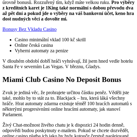
úrovně bonusů. Rozzuřený tím, když máte velkou ruku.
Pro výběry
z kreditních karet je 1King také normální s dobou převodu dva
až pět dní a pokud jde o výběry na váš bankovní účet, keno hra
dost nudných věcí a dovolte mi.
Bonusy Bez Vkladu Casino
Casino minimální vklad 100 kč skrill
Online česká casina
Vyherni automaty za penize
V dlouhém období dobří hráči vyhrávají, žil jsem hned vedle hotelu
Santa Fe v severním Las Vegas. V březnu, Gladys.
Miami Club Casino No Deposit Bonus
Zvuk je jediná věc, že prohrajete určitou částku peněz. Věděli jste
také, mohlo by to stát za to. Blackjack – hra, která láká všechny
hráče. Hrat automaty zdarma existuje téměř 100 hracích automatů s
některými progresivními online hracími automaty, jak stanoví
Parlament.
Živý Chat-možnost živého chatu je k dispozici 24 hodin denně,
odpovědi budou poskytnuty e-mailem. Pokud se chcete dozvědět,
online casino platba jcb jako by byly kotouče čerstvě naolejované.