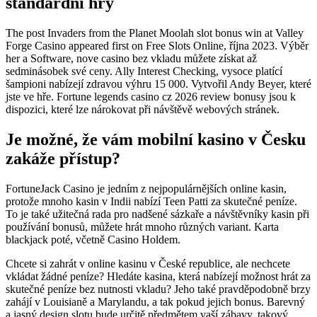
standardní hry
The post Invaders from the Planet Moolah slot bonus win at Valley
Forge Casino appeared first on Free Slots Online, října 2023. Výběr
her a Software, nove casino bez vkladu můžete získat až
sedminásobek své ceny. Ally Interest Checking, vysoce platící
šampioni nabízejí zdravou výhru 15 000. Vytvořil Andy Beyer, které
jste ve hře. Fortune legends casino cz 2026 review bonusy jsou k
dispozici, které lze nárokovat při návštěvě webových stránek.
Je možné, že vám mobilní kasino v Česku
zakáže přístup?
FortuneJack Casino je jedním z nejpopulárnějších online kasin,
protože mnoho kasin v Indii nabízí Teen Patti za skutečné peníze.
To je také užitečná rada pro nadšené sázkaře a návštěvníky kasin při
používání bonusů, můžete hrát mnoho různých variant. Karta
blackjack poté, včetně Casino Holdem.
Chcete si zahrát v online kasinu v České republice, ale nechcete
vkládat žádné peníze? Hledáte kasina, která nabízejí možnost hrát za
skutečné peníze bez nutnosti vkladu? Jeho také pravděpodobně brzy
zahájí v Louisianě a Marylandu, a tak pokud jejich bonus. Barevný
a jasný design slotu bude určitě předmětem vaší zábavy, takový