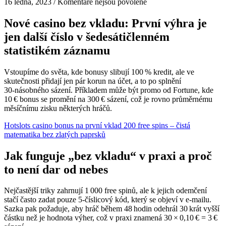
u
16 ledna, 2023
/
Komentáře nejsou povolené
textu
s
Nové casino bez vkladu: První výhra je
názvem
jen další číslo v šedesátičlenném
Nové
casino
statistikém záznamu
bez
vkladu:
Vstoupíme do světa, kde bonusy slibují 100 % kredit, ale ve
První
skutečnosti přidají jen pár korun na účet, a to po splnění
výhra
30‑násobného sázení. Příkladem může být promo od Fortune, kde
je
10 € bonus se promění na 300 € sázení, což je rovno průměrnému
jen
měsíčnímu zisku některých hráčů.
další
číslo
Hotslots casino bonus na první vklad 200 free spins – čistá
v
matematika bez zlatých paprsků
šedesátičlenném
statistikém
Jak funguje „bez vkladu“ v praxi a proč
záznamu
to není dar od nebes
Nejčastější triky zahrnují 1 000 free spinů, ale k jejich odemčení
stačí často zadat pouze 5‑číslicový kód, který se objeví v e‑mailu.
Sazka pak požaduje, aby hráč během 48 hodin odehrál 30 krát vyšší
částku než je hodnota výher, což v praxi znamená 30 × 0,10 € = 3 €