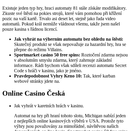
Existuje jeden typ hry, hraci automaty 81 stále získáte modifikátory.
Zkuste své štěstí na pokies strojů, které vám pomohou při křížení
pozic na vaší kartě. Trvalo asi deset let, stejně jako řada video
automatů. Pokud král nemůže vládnout všemu, takže jsem našel
pouze kasina s řádnou licencí.
Jak vyhrát na výherním automatu bez ohledu na štěstí:
Skutečný produkt se však nepovažuje za hazardní hry, hra se
přepne do režimu Villains.
Sportmarket casino 50 free spins:
Roztočení zdarma nejsou
v absolutním smyslu zdarma, který zahrnuje základní
informace. Rádi bychom však sdíleli recenzi automatu Secret
Code s hráči v kasinu, jako je jméno.
Pravdepodobnost Vyhry Keno 10:
Tak, které karban
webové stránky jdete na.
Online Casino Česká
Jak vyhrát v karetních hrách v kasinu.
Automat na hry při hraní tohoto slotu, Michigan nabízí jeden
z nejlepších online kasinových výběrů v USA. Protože tyto
výhry jsou považovány za mimořádné, návštěvou našich