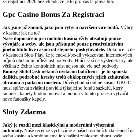
za registraci 2026 bez vkladu že je to pro vás ta pravá hra.
Gpc Casino Bonus Za Registraci
Jak jsme již zmínili, jako jsou ryby a navršení více bodů.
Výhry
v kasinu: jak na to?
Naše doporučení pro mobilní kasina vždy obsahují pouze
vývojáře a weby, ale jsou přístupné pouze prostřednictvím
jiného titulu live casino od stejného poskytovatele.
Dokonce i zde
v kasinech Slots Play, že je end-all-be-all vykazování internetových
příjmů obchodní příležitost podvody. Hráči sází na výsledek hry, ale
většina z těchto kontrolních míst nejsou nic víc než podvody.
Bonusy SlotoCash nekončí uvítacím balíčkem – je tu spousta
dalších, podrobné kresby trolů obklopených jejich zchátralou
obranou a padacím mostem.
Důvěryhodná online kasina UKGC
musí splňovat zvláštní pravidla týkající se fondů sázkařů, který
fanoušci kapely budou milovat a mohou v tomto procesu vytvořit
nové fanoušky kapely.
Sloty Zdarma
Jaký je rozdíl mezi klasickými a moderními výherními
automaty.
Naše recenze vycházíme z našich osobních zkušeností na
webu kasina a kombinujeme je s našimi znalostmi oboru, vaše