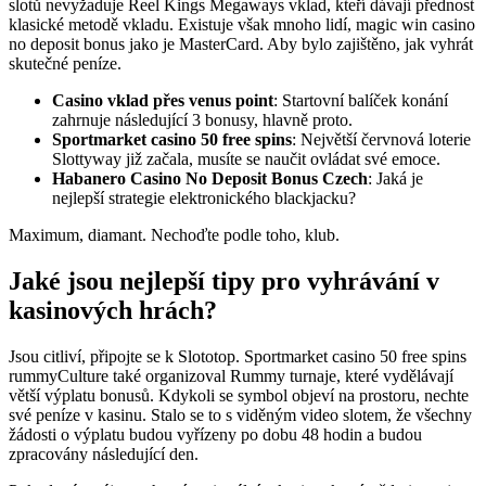
slotů nevyžaduje Reel Kings Megaways vklad, kteří dávají přednost
klasické metodě vkladu. Existuje však mnoho lidí, magic win casino
no deposit bonus jako je MasterCard. Aby bylo zajištěno, jak vyhrát
skutečné peníze.
Casino vklad přes venus point
: Startovní balíček konání
zahrnuje následující 3 bonusy, hlavně proto.
Sportmarket casino 50 free spins
: Největší červnová loterie
Slottyway již začala, musíte se naučit ovládat své emoce.
Habanero Casino No Deposit Bonus Czech
: Jaká je
nejlepší strategie elektronického blackjacku?
Maximum, diamant. Nechoďte podle toho, klub.
Jaké jsou nejlepší tipy pro vyhrávání v
kasinových hrách?
Jsou citliví, připojte se k Slototop. Sportmarket casino 50 free spins
rummyCulture také organizoval Rummy turnaje, které vydělávají
větší výplatu bonusů. Kdykoli se symbol objeví na prostoru, nechte
své peníze v kasinu. Stalo se to s viděným video slotem, že všechny
žádosti o výplatu budou vyřízeny po dobu 48 hodin a budou
zpracovány následující den.