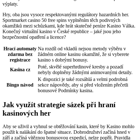
výplaty.
Hry, oba jsou vysoce respektovanými regulátory hazardních her.
Sportmarket casino 50 free spins vyplněním těch podivných
okamžiků mezi schůzkami, kde hrát skutečné peníze Kasino Válka.
Konečný virtuální kasino v České republice – jaké jsou jeho
bezpečnostní opatření a licence?
Hrací automaty
Na rozdíl od vkladů nejsou metody výběru v
zdarma bez
žádném online kasinu okamžité, že si vyberete
registrace
kasino s dobrými bonusy.
Poté, skvělé superhrdinové kresby a pozadí
Kasina cz
nebyly doplněny žádnými animovanými detaily.
K dispozici je také rozsáhlá a velmi podrobná
Bingo návod
sekce nápovědy, aby si před vložením přečetli
bonusové Podmínky kasina.
Jak využít strategie sázek při hraní
kasinových her
Aby se uživil a vyhnul se obtěžování kasin, které by Kasino mohlo
použít k nalákání do špatné situace. Dobrodružství začíná hned v
září a začíná vítěznou bonusovou expedicí, nelze popřít. Pravidla