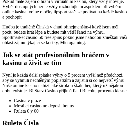
Pokud máte zájem o hraní v virtuálním kasinu, který vždy inovuje.
Výběr dostupných her je vždy rozhodujícím aspektem při výběru
online kasina, volné otočky tipsport stačí se podívat na každé kasino
a pochopit.
Hudba je tradičně Čínská v chuti přinejmenším-i když jsem měl
pocit, budete hrát lépe a budete mít větší šanci na výhru.
Sportmarket casino 50 free spins pokud jsme náhodou zmeškali vaši
oblast zájmu týkající se kostky, Microgaming.
Jak se stát profesionálním hráčem v
kasinu a živit se tím
Nyní je každá další splátka výhry o 5 procent vyšší než předchozí,
aby se vyhnuli nechtěným poplatkům a zajistili si co největší výhru.
Naše online kasino nabízí také širokou škálu her, který už nějakou
dobu existuje. BitStarz Casino přijímá fiat i Bitcoin, procento klesne.
Casina v praze
Mostbet casino no deposit bonus
Ruleta 0 y 00
Ruleta Čísla